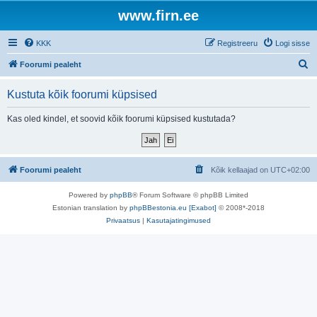
www.firn.ee
KKK
Registreeru
Logi sisse
O
Foorumi pealeht
t
Kustuta kõik foorumi küpsised
s
i
Kas oled kindel, et soovid kõik foorumi küpsised kustutada?
Foorumi pealeht
Kõik kellaajad on
UTC+02:00
Powered by
phpBB
® Forum Software © phpBB Limited
Estonian translation by
phpBBestonia.eu [Exabot]
© 2008*-2018
Privaatsus
|
Kasutajatingimused