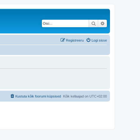
Otsi
Täiendatud otsing
Registreeru
Logi sisse
Kustuta kõik foorumi küpsised
Kõik kellaajad on
UTC+02:00