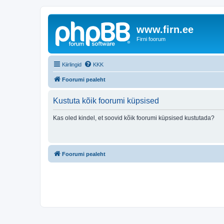
www.firn.ee
Firni foorum
Kiirlingid
KKK
Foorumi pealeht
Kustuta kõik foorumi küpsised
Kas oled kindel, et soovid kõik foorumi küpsised kustutada?
Foorumi pealeht