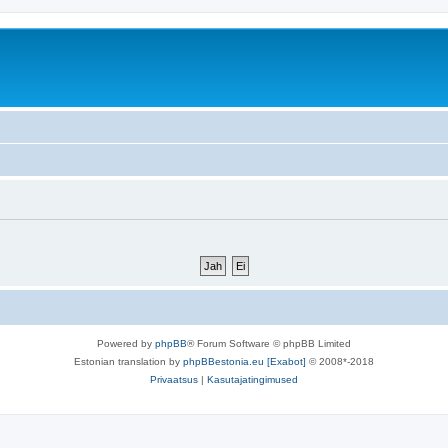
Powered by
phpBB
® Forum Software © phpBB Limited
Estonian translation by
phpBBestonia.eu [Exabot]
© 2008*-2018
Privaatsus
|
Kasutajatingimused