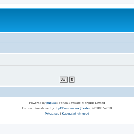
Powered by
phpBB
® Forum Software © phpBB Limited
Estonian translation by
phpBBestonia.eu [Exabot]
© 2008*-2018
Privaatsus
|
Kasutajatingimused