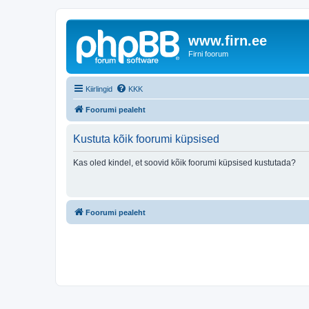
www.firn.ee
Firni foorum
Kiirlingid
KKK
Foorumi pealeht
Kustuta kõik foorumi küpsised
Kas oled kindel, et soovid kõik foorumi küpsised kustutada?
Foorumi pealeht