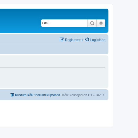
Otsi
Täiendatud otsing
Registreeru
Logi sisse
Kustuta kõik foorumi küpsised
Kõik kellaajad on
UTC+02:00