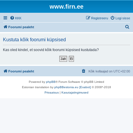
www.firn.ee
KKK
Registreeru
Logi sisse
O
Foorumi pealeht
t
Kustuta kõik foorumi küpsised
s
i
Kas oled kindel, et soovid kõik foorumi küpsised kustutada?
Foorumi pealeht
Kõik kellaajad on
UTC+02:00
Powered by
phpBB
® Forum Software © phpBB Limited
Estonian translation by
phpBBestonia.eu [Exabot]
© 2008*-2018
Privaatsus
|
Kasutajatingimused