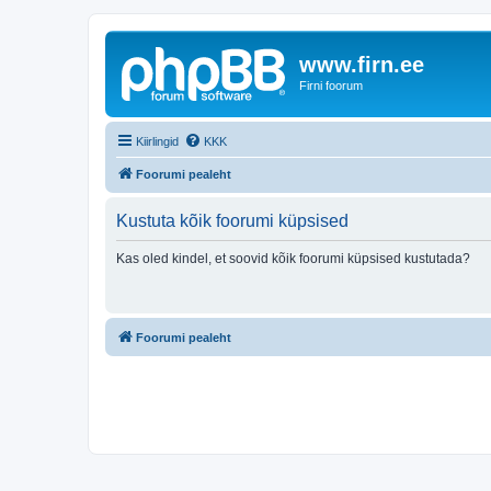
www.firn.ee
Firni foorum
Kiirlingid
KKK
Foorumi pealeht
Kustuta kõik foorumi küpsised
Kas oled kindel, et soovid kõik foorumi küpsised kustutada?
Foorumi pealeht