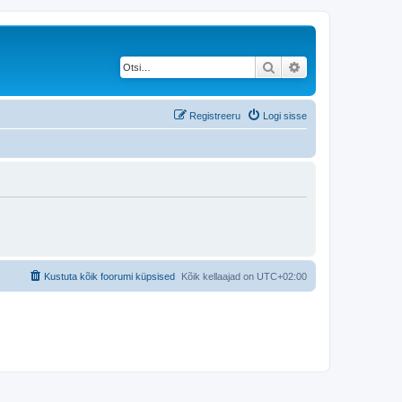
Otsi
Täiendatud otsing
Registreeru
Logi sisse
Kustuta kõik foorumi küpsised
Kõik kellaajad on
UTC+02:00