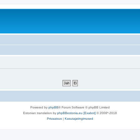
Powered by
phpBB
® Forum Software © phpBB Limited
Estonian translation by
phpBBestonia.eu [Exabot]
© 2008*-2018
Privaatsus
|
Kasutajatingimused