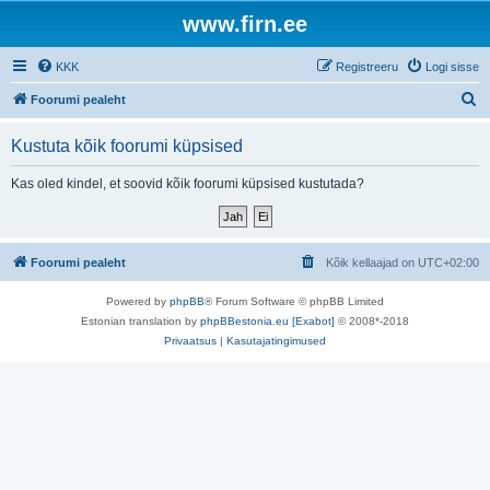
www.firn.ee
KKK
Registreeru
Logi sisse
O
Foorumi pealeht
t
Kustuta kõik foorumi küpsised
s
i
Kas oled kindel, et soovid kõik foorumi küpsised kustutada?
Foorumi pealeht
Kõik kellaajad on
UTC+02:00
Powered by
phpBB
® Forum Software © phpBB Limited
Estonian translation by
phpBBestonia.eu [Exabot]
© 2008*-2018
Privaatsus
|
Kasutajatingimused