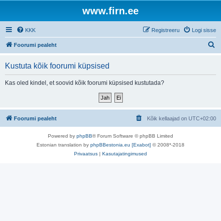
www.firn.ee
KKK
Registreeru
Logi sisse
O
Foorumi pealeht
t
Kustuta kõik foorumi küpsised
s
i
Kas oled kindel, et soovid kõik foorumi küpsised kustutada?
Foorumi pealeht
Kõik kellaajad on
UTC+02:00
Powered by
phpBB
® Forum Software © phpBB Limited
Estonian translation by
phpBBestonia.eu [Exabot]
© 2008*-2018
Privaatsus
|
Kasutajatingimused