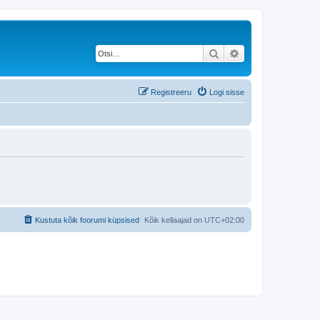
Otsi
Täiendatud otsing
Registreeru
Logi sisse
Kustuta kõik foorumi küpsised
Kõik kellaajad on
UTC+02:00