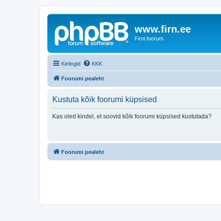
www.firn.ee
Firni foorum
Kiirlingid
KKK
Foorumi pealeht
Kustuta kõik foorumi küpsised
Kas oled kindel, et soovid kõik foorumi küpsised kustutada?
Foorumi pealeht