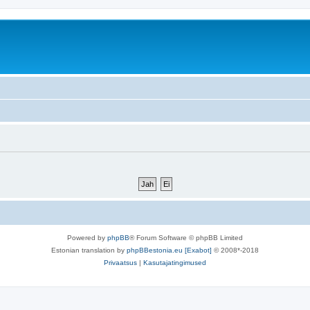
Powered by
phpBB
® Forum Software © phpBB Limited
Estonian translation by
phpBBestonia.eu [Exabot]
© 2008*-2018
Privaatsus
|
Kasutajatingimused