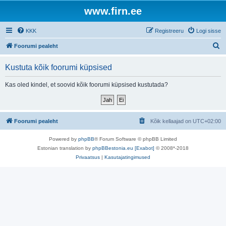
www.firn.ee
KKK
Registreeru
Logi sisse
O
Foorumi pealeht
t
Kustuta kõik foorumi küpsised
s
i
Kas oled kindel, et soovid kõik foorumi küpsised kustutada?
Foorumi pealeht
Kõik kellaajad on
UTC+02:00
Powered by
phpBB
® Forum Software © phpBB Limited
Estonian translation by
phpBBestonia.eu [Exabot]
© 2008*-2018
Privaatsus
|
Kasutajatingimused