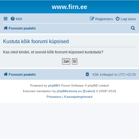
www.firn.ee
KKK
Registreeru
Logi sisse
O
Foorumi pealeht
t
Kustuta kõik foorumi küpsised
s
i
Kas oled kindel, et soovid kõik foorumi küpsised kustutada?
Foorumi pealeht
Kõik kellaajad on
UTC+02:00
Powered by
phpBB
® Forum Software © phpBB Limited
Estonian translation by
phpBBestonia.eu [Exabot]
© 2008*-2018
Privaatsus
|
Kasutajatingimused