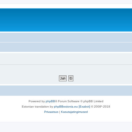
Powered by
phpBB
® Forum Software © phpBB Limited
Estonian translation by
phpBBestonia.eu [Exabot]
© 2008*-2018
Privaatsus
|
Kasutajatingimused