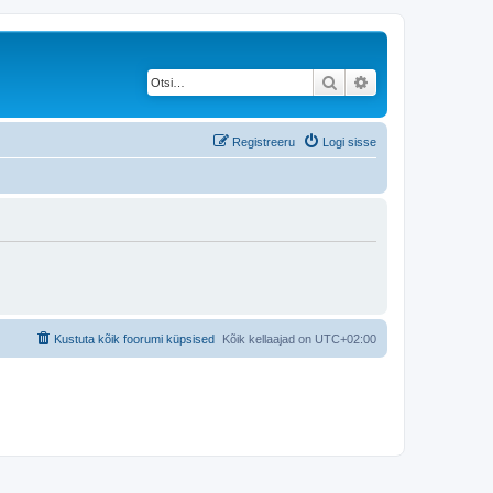
Otsi
Täiendatud otsing
Registreeru
Logi sisse
Kustuta kõik foorumi küpsised
Kõik kellaajad on
UTC+02:00