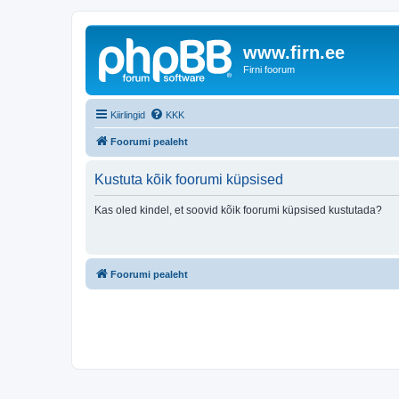
www.firn.ee
Firni foorum
Kiirlingid
KKK
Foorumi pealeht
Kustuta kõik foorumi küpsised
Kas oled kindel, et soovid kõik foorumi küpsised kustutada?
Foorumi pealeht