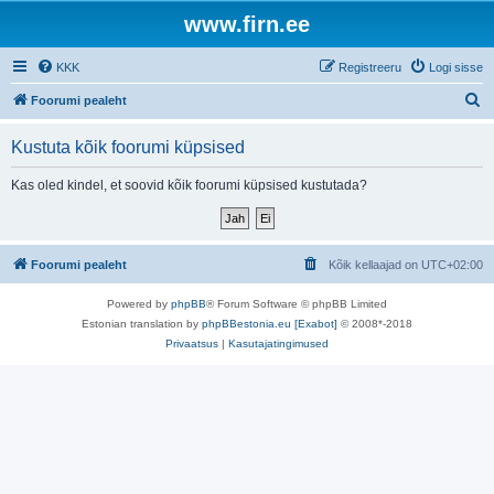
www.firn.ee
KKK
Registreeru
Logi sisse
O
Foorumi pealeht
t
Kustuta kõik foorumi küpsised
s
i
Kas oled kindel, et soovid kõik foorumi küpsised kustutada?
Foorumi pealeht
Kõik kellaajad on
UTC+02:00
Powered by
phpBB
® Forum Software © phpBB Limited
Estonian translation by
phpBBestonia.eu [Exabot]
© 2008*-2018
Privaatsus
|
Kasutajatingimused