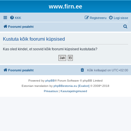
www.firn.ee
KKK
Registreeru
Logi sisse
O
Foorumi pealeht
t
Kustuta kõik foorumi küpsised
s
i
Kas oled kindel, et soovid kõik foorumi küpsised kustutada?
Foorumi pealeht
Kõik kellaajad on
UTC+02:00
Powered by
phpBB
® Forum Software © phpBB Limited
Estonian translation by
phpBBestonia.eu [Exabot]
© 2008*-2018
Privaatsus
|
Kasutajatingimused