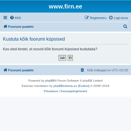
www.firn.ee
KKK
Registreeru
Logi sisse
O
Foorumi pealeht
t
Kustuta kõik foorumi küpsised
s
i
Kas oled kindel, et soovid kõik foorumi küpsised kustutada?
Foorumi pealeht
Kõik kellaajad on
UTC+02:00
Powered by
phpBB
® Forum Software © phpBB Limited
Estonian translation by
phpBBestonia.eu [Exabot]
© 2008*-2018
Privaatsus
|
Kasutajatingimused