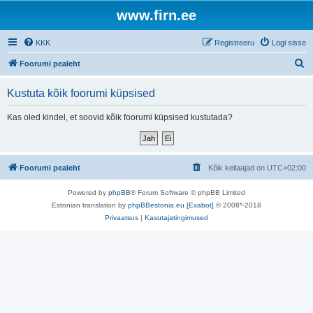
www.firn.ee
KKK
Registreeru
Logi sisse
O
Foorumi pealeht
t
Kustuta kõik foorumi küpsised
s
i
Kas oled kindel, et soovid kõik foorumi küpsised kustutada?
Foorumi pealeht
Kõik kellaajad on
UTC+02:00
Powered by
phpBB
® Forum Software © phpBB Limited
Estonian translation by
phpBBestonia.eu [Exabot]
© 2008*-2018
Privaatsus
|
Kasutajatingimused