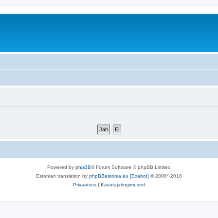
Powered by
phpBB
® Forum Software © phpBB Limited
Estonian translation by
phpBBestonia.eu [Exabot]
© 2008*-2018
Privaatsus
|
Kasutajatingimused