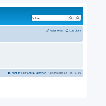
Otsi
Täiendatud otsing
Registreeru
Logi sisse
Kustuta kõik foorumi küpsised
Kõik kellaajad on
UTC+02:00