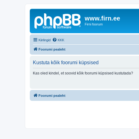
www.firn.ee
Firni foorum
Kiirlingid
KKK
Foorumi pealeht
Kustuta kõik foorumi küpsised
Kas oled kindel, et soovid kõik foorumi küpsised kustutada?
Foorumi pealeht