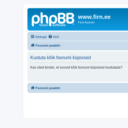
www.firn.ee
Firni foorum
Kiirlingid
KKK
Foorumi pealeht
Kustuta kõik foorumi küpsised
Kas oled kindel, et soovid kõik foorumi küpsised kustutada?
Foorumi pealeht