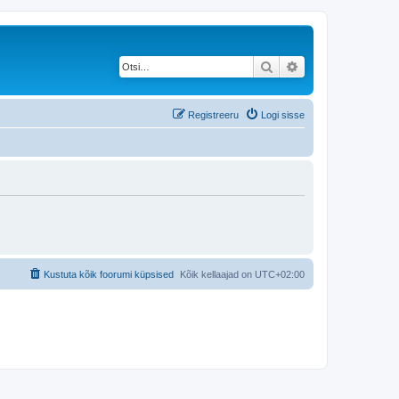
Otsi
Täiendatud otsing
Registreeru
Logi sisse
Kustuta kõik foorumi küpsised
Kõik kellaajad on
UTC+02:00