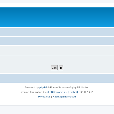
Powered by
phpBB
® Forum Software © phpBB Limited
Estonian translation by
phpBBestonia.eu [Exabot]
© 2008*-2018
Privaatsus
|
Kasutajatingimused