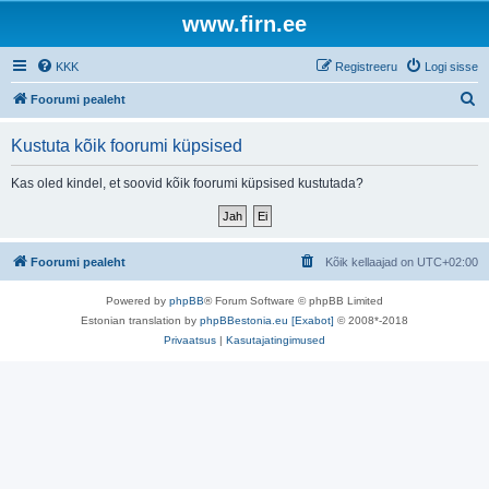
www.firn.ee
KKK
Registreeru
Logi sisse
O
Foorumi pealeht
t
Kustuta kõik foorumi küpsised
s
i
Kas oled kindel, et soovid kõik foorumi küpsised kustutada?
Foorumi pealeht
Kõik kellaajad on
UTC+02:00
Powered by
phpBB
® Forum Software © phpBB Limited
Estonian translation by
phpBBestonia.eu [Exabot]
© 2008*-2018
Privaatsus
|
Kasutajatingimused