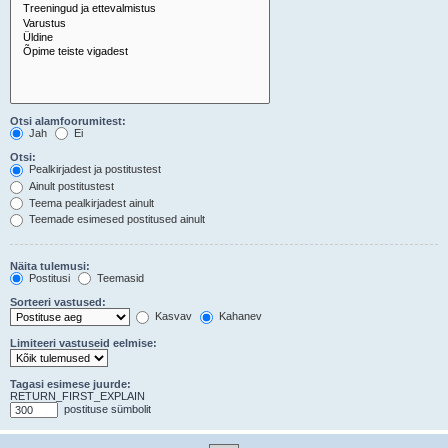
Otsi alamfoorumitest:
Jah
Ei
Otsi:
Pealkirjadest ja postitustest
Ainult postitustest
Teema pealkirjadest ainult
Teemade esimesed postitused ainult
Näita tulemusi:
Postitusi
Teemasid
Sorteeri vastused:
Kasvav
Kahanev
Limiteeri vastuseid eelmise:
Tagasi esimese juurde:
RETURN_FIRST_EXPLAIN
postituse sümbolit