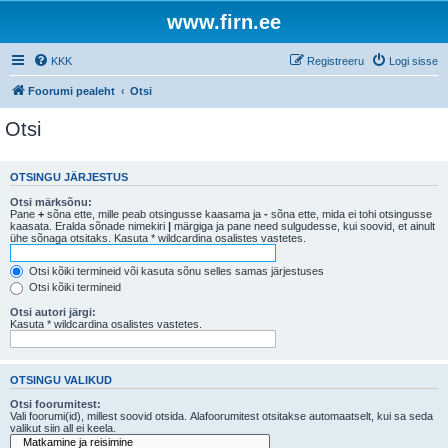
www.firn.ee
KKK
Registreeru
Logi sisse
Foorumi pealeht
Otsi
Otsi
OTSINGU JÄRJESTUS
Otsi märksõnu:
Pane
+
sõna ette, mille peab otsingusse kaasama ja
-
sõna ette, mida ei tohi otsingusse
kaasata. Eralda sõnade nimekiri
|
märgiga ja pane need sulgudesse, kui soovid, et ainult
ühe sõnaga otsitaks. Kasuta * wildcardina osalistes vastetes.
Otsi kõiki termineid või kasuta sõnu selles samas järjestuses
Otsi kõiki termineid
Otsi autori järgi:
Kasuta * wildcardina osalistes vastetes.
OTSINGU VALIKUD
Otsi foorumitest:
Vali foorumi(id), millest soovid otsida. Alafoorumitest otsitakse automaatselt, kui sa seda
valikut siin all ei keela.