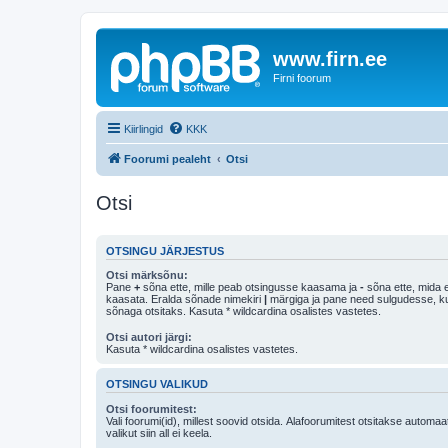
www.firn.ee
Firni foorum
Kiirlingid
KKK
Foorumi pealeht
Otsi
Otsi
OTSINGU JÄRJESTUS
Otsi märksõnu:
Pane
+
sõna ette, mille peab otsingusse kaasama ja
-
sõna ette, mida e
kaasata. Eralda sõnade nimekiri
|
märgiga ja pane need sulgudesse, kui soovid, et ainult 
sõnaga otsitaks. Kasuta * wildcardina osalistes vastetes.
Otsi autori järgi:
Kasuta * wildcardina osalistes vastetes.
OTSINGU VALIKUD
Otsi foorumitest:
Vali foorumi(id), millest soovid otsida. Alafoorumitest otsitakse automaa
valikut siin all ei keela.