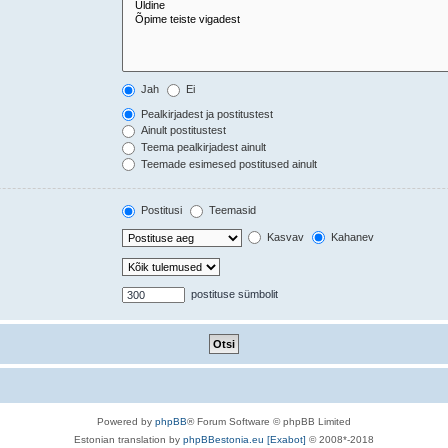
Jah
Ei
Pealkirjadest ja postitustest
Ainult postitustest
Teema pealkirjadest ainult
Teemade esimesed postitused ainult
Postitusi
Teemasid
Kasvav
Kahanev
postituse sümbolit
Powered by
phpBB
® Forum Software © phpBB Limited
Estonian translation by
phpBBestonia.eu [Exabot]
© 2008*-2018