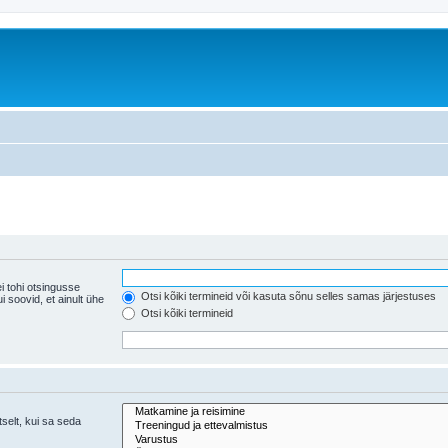
i tohi otsingusse
Otsi kõiki termineid või kasuta sõnu selles samas järjestuses
ühe
Otsi kõiki termineid
tselt, kui sa seda