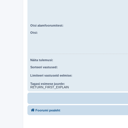
Otsi alamfoorumitest:
Otsi:
Näita tulemusi:
Sorteeri vastused:
Limiteeri vastuseid eelmise:
Tagasi esimese juurde:
RETURN_FIRST_EXPLAIN
Foorumi pealeht