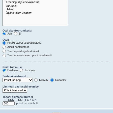
Otsi alamfoorumitest:
Jah
Ei
Otsi:
Pealkirjadest ja postitustest
Ainult postitustest
Teema pealkirjadest ainult
Teemade esimesed postitused ainult
Näita tulemusi:
Postitusi
Teemasid
Sorteeri vastused:
Kasvav
Kahanev
Limiteeri vastuseid eelmise:
Tagasi esimese juurde:
RETURN_FIRST_EXPLAIN
postituse sümbolit