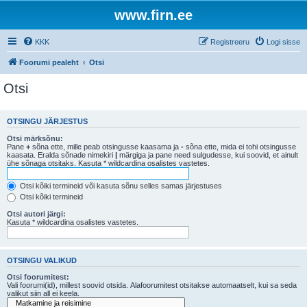
www.firn.ee
KKK
Registreeru
Logi sisse
Foorumi pealeht
Otsi
Otsi
OTSINGU JÄRJESTUS
Otsi märksõnu:
Pane
+
sõna ette, mille peab otsingusse kaasama ja
-
sõna ette, mida ei tohi otsingusse
kaasata. Eralda sõnade nimekiri
|
märgiga ja pane need sulgudesse, kui soovid, et ainult
ühe sõnaga otsitaks. Kasuta * wildcardina osalistes vastetes.
Otsi kõiki termineid või kasuta sõnu selles samas järjestuses
Otsi kõiki termineid
Otsi autori järgi:
Kasuta * wildcardina osalistes vastetes.
OTSINGU VALIKUD
Otsi foorumitest:
Vali foorumi(id), millest soovid otsida. Alafoorumitest otsitakse automaatselt, kui sa seda
valikut siin all ei keela.