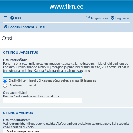
www.firn.ee
KKK
Registreeru
Logi sisse
Foorumi pealeht
Otsi
Otsi
OTSINGU JÄRJESTUS
Otsi märksõnu:
Pane
+
sõna ette, mille peab otsingusse kaasama ja
-
sõna ette, mida ei tohi otsingusse
kaasata. Eralda sõnade nimekiri
|
märgiga ja pane need sulgudesse, kui soovid, et ainult
ühe sõnaga otsitaks. Kasuta * wildcardina osalistes vastetes.
Otsi kõiki termineid või kasuta sõnu selles samas järjestuses
Otsi kõiki termineid
Otsi autori järgi:
Kasuta * wildcardina osalistes vastetes.
OTSINGU VALIKUD
Otsi foorumitest:
Vali foorumi(id), millest soovid otsida. Alafoorumitest otsitakse automaatselt, kui sa seda
valikut siin all ei keela.