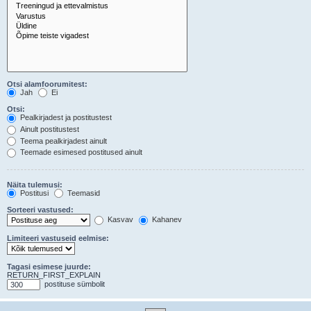
Otsi alamfoorumitest:
Jah
Ei
Otsi:
Pealkirjadest ja postitustest
Ainult postitustest
Teema pealkirjadest ainult
Teemade esimesed postitused ainult
Näita tulemusi:
Postitusi
Teemasid
Sorteeri vastused:
Kasvav
Kahanev
Limiteeri vastuseid eelmise:
Tagasi esimese juurde:
RETURN_FIRST_EXPLAIN
postituse sümbolit