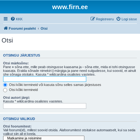
www.firn.ee
KKK
Registreeru
Logi sisse
Foorumi pealeht
Otsi
Otsi
OTSINGU JÄRJESTUS
Otsi märksõnu:
Pane
+
sõna ette, mille peab otsingusse kaasama ja
-
sõna ette, mida ei tohi otsingusse
kaasata. Eralda sõnade nimekiri
|
märgiga ja pane need sulgudesse, kui soovid, et ainult
ühe sõnaga otsitaks. Kasuta * wildcardina osalistes vastetes.
Otsi kõiki termineid või kasuta sõnu selles samas järjestuses
Otsi kõiki termineid
Otsi autori järgi:
Kasuta * wildcardina osalistes vastetes.
OTSINGU VALIKUD
Otsi foorumitest:
Vali foorumi(id), millest soovid otsida. Alafoorumitest otsitakse automaatselt, kui sa seda
valikut siin all ei keela.