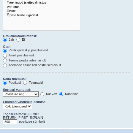
Otsi alamfoorumitest:
Jah
Ei
Otsi:
Pealkirjadest ja postitustest
Ainult postitustest
Teema pealkirjadest ainult
Teemade esimesed postitused ainult
Näita tulemusi:
Postitusi
Teemasid
Sorteeri vastused:
Kasvav
Kahanev
Limiteeri vastuseid eelmise:
Tagasi esimese juurde:
RETURN_FIRST_EXPLAIN
postituse sümbolit