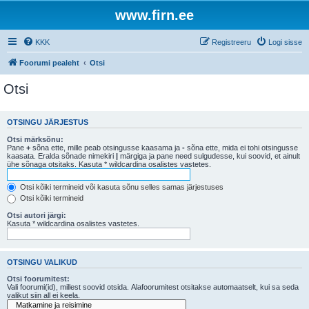
www.firn.ee
KKK
Registreeru
Logi sisse
Foorumi pealeht
Otsi
Otsi
OTSINGU JÄRJESTUS
Otsi märksõnu:
Pane
+
sõna ette, mille peab otsingusse kaasama ja
-
sõna ette, mida ei tohi otsingusse
kaasata. Eralda sõnade nimekiri
|
märgiga ja pane need sulgudesse, kui soovid, et ainult
ühe sõnaga otsitaks. Kasuta * wildcardina osalistes vastetes.
Otsi kõiki termineid või kasuta sõnu selles samas järjestuses
Otsi kõiki termineid
Otsi autori järgi:
Kasuta * wildcardina osalistes vastetes.
OTSINGU VALIKUD
Otsi foorumitest:
Vali foorumi(id), millest soovid otsida. Alafoorumitest otsitakse automaatselt, kui sa seda
valikut siin all ei keela.