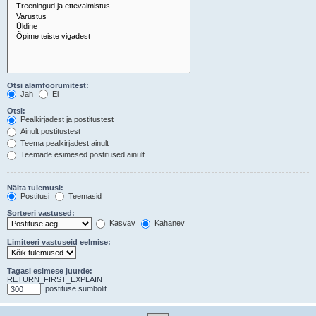
Otsi alamfoorumitest:
Jah
Ei
Otsi:
Pealkirjadest ja postitustest
Ainult postitustest
Teema pealkirjadest ainult
Teemade esimesed postitused ainult
Näita tulemusi:
Postitusi
Teemasid
Sorteeri vastused:
Kasvav
Kahanev
Limiteeri vastuseid eelmise:
Tagasi esimese juurde:
RETURN_FIRST_EXPLAIN
postituse sümbolit