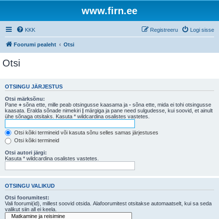
www.firn.ee
KKK
Registreeru
Logi sisse
Foorumi pealeht
Otsi
Otsi
OTSINGU JÄRJESTUS
Otsi märksõnu:
Pane
+
sõna ette, mille peab otsingusse kaasama ja
-
sõna ette, mida ei tohi otsingusse
kaasata. Eralda sõnade nimekiri
|
märgiga ja pane need sulgudesse, kui soovid, et ainult
ühe sõnaga otsitaks. Kasuta * wildcardina osalistes vastetes.
Otsi kõiki termineid või kasuta sõnu selles samas järjestuses
Otsi kõiki termineid
Otsi autori järgi:
Kasuta * wildcardina osalistes vastetes.
OTSINGU VALIKUD
Otsi foorumitest:
Vali foorumi(id), millest soovid otsida. Alafoorumitest otsitakse automaatselt, kui sa seda
valikut siin all ei keela.