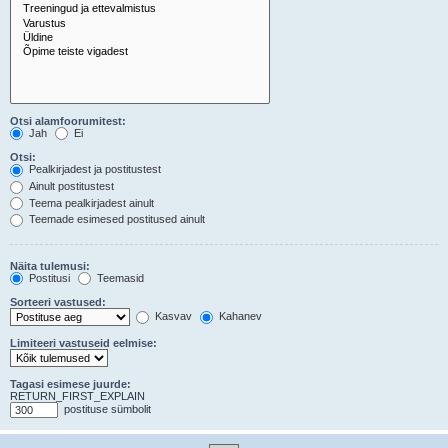
Otsi alamfoorumitest:
Jah
Ei
Otsi:
Pealkirjadest ja postitustest
Ainult postitustest
Teema pealkirjadest ainult
Teemade esimesed postitused ainult
Näita tulemusi:
Postitusi
Teemasid
Sorteeri vastused:
Kasvav
Kahanev
Limiteeri vastuseid eelmise:
Tagasi esimese juurde:
RETURN_FIRST_EXPLAIN
postituse sümbolit