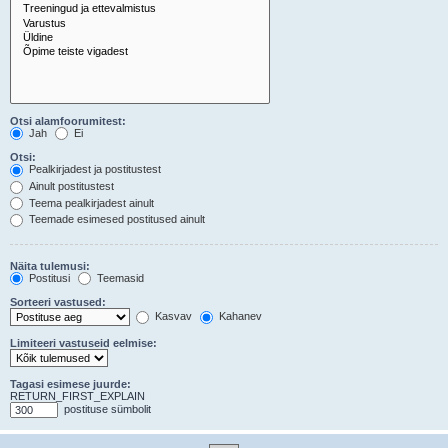
Otsi alamfoorumitest:
Jah
Ei
Otsi:
Pealkirjadest ja postitustest
Ainult postitustest
Teema pealkirjadest ainult
Teemade esimesed postitused ainult
Näita tulemusi:
Postitusi
Teemasid
Sorteeri vastused:
Kasvav
Kahanev
Limiteeri vastuseid eelmise:
Tagasi esimese juurde:
RETURN_FIRST_EXPLAIN
postituse sümbolit