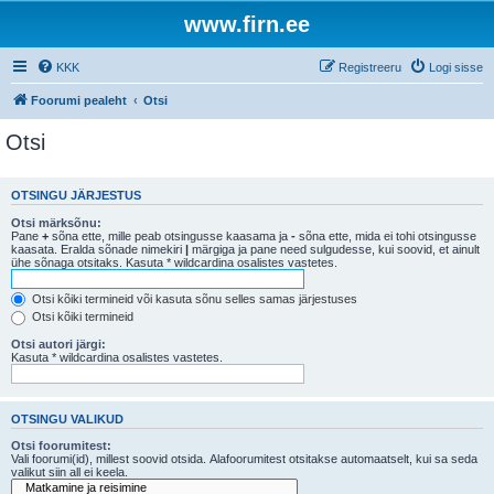
www.firn.ee
KKK
Registreeru
Logi sisse
Foorumi pealeht
Otsi
Otsi
OTSINGU JÄRJESTUS
Otsi märksõnu:
Pane
+
sõna ette, mille peab otsingusse kaasama ja
-
sõna ette, mida ei tohi otsingusse
kaasata. Eralda sõnade nimekiri
|
märgiga ja pane need sulgudesse, kui soovid, et ainult
ühe sõnaga otsitaks. Kasuta * wildcardina osalistes vastetes.
Otsi kõiki termineid või kasuta sõnu selles samas järjestuses
Otsi kõiki termineid
Otsi autori järgi:
Kasuta * wildcardina osalistes vastetes.
OTSINGU VALIKUD
Otsi foorumitest:
Vali foorumi(id), millest soovid otsida. Alafoorumitest otsitakse automaatselt, kui sa seda
valikut siin all ei keela.