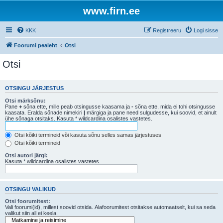
www.firn.ee
KKK
Registreeru
Logi sisse
Foorumi pealeht
Otsi
Otsi
OTSINGU JÄRJESTUS
Otsi märksõnu:
Pane
+
sõna ette, mille peab otsingusse kaasama ja
-
sõna ette, mida ei tohi otsingusse
kaasata. Eralda sõnade nimekiri
|
märgiga ja pane need sulgudesse, kui soovid, et ainult
ühe sõnaga otsitaks. Kasuta * wildcardina osalistes vastetes.
Otsi kõiki termineid või kasuta sõnu selles samas järjestuses
Otsi kõiki termineid
Otsi autori järgi:
Kasuta * wildcardina osalistes vastetes.
OTSINGU VALIKUD
Otsi foorumitest:
Vali foorumi(id), millest soovid otsida. Alafoorumitest otsitakse automaatselt, kui sa seda
valikut siin all ei keela.