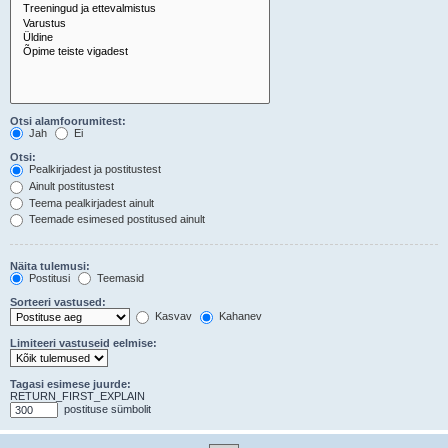
Otsi alamfoorumitest:
Jah
Ei
Otsi:
Pealkirjadest ja postitustest
Ainult postitustest
Teema pealkirjadest ainult
Teemade esimesed postitused ainult
Näita tulemusi:
Postitusi
Teemasid
Sorteeri vastused:
Kasvav
Kahanev
Limiteeri vastuseid eelmise:
Tagasi esimese juurde:
RETURN_FIRST_EXPLAIN
postituse sümbolit