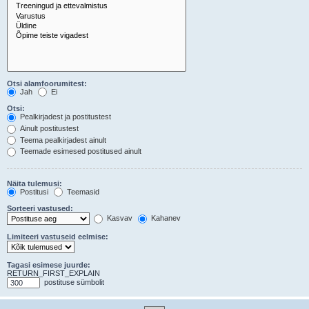
Otsi alamfoorumitest:
Jah
Ei
Otsi:
Pealkirjadest ja postitustest
Ainult postitustest
Teema pealkirjadest ainult
Teemade esimesed postitused ainult
Näita tulemusi:
Postitusi
Teemasid
Sorteeri vastused:
Kasvav
Kahanev
Limiteeri vastuseid eelmise:
Tagasi esimese juurde:
RETURN_FIRST_EXPLAIN
postituse sümbolit