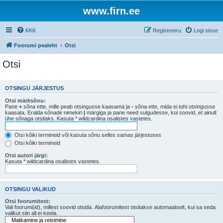
www.firn.ee
KKK
Registreeru
Logi sisse
Foorumi pealeht
Otsi
Otsi
OTSINGU JÄRJESTUS
Otsi märksõnu:
Pane
+
sõna ette, mille peab otsingusse kaasama ja
-
sõna ette, mida ei tohi otsingusse
kaasata. Eralda sõnade nimekiri
|
märgiga ja pane need sulgudesse, kui soovid, et ainult
ühe sõnaga otsitaks. Kasuta * wildcardina osalistes vastetes.
Otsi kõiki termineid või kasuta sõnu selles samas järjestuses
Otsi kõiki termineid
Otsi autori järgi:
Kasuta * wildcardina osalistes vastetes.
OTSINGU VALIKUD
Otsi foorumitest:
Vali foorumi(id), millest soovid otsida. Alafoorumitest otsitakse automaatselt, kui sa seda
valikut siin all ei keela.