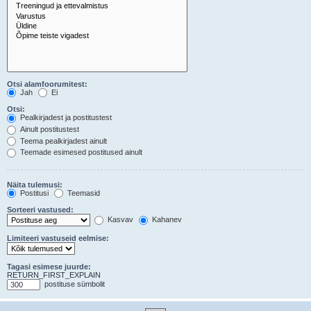
Otsi alamfoorumitest:
Jah
Ei
Otsi:
Pealkirjadest ja postitustest
Ainult postitustest
Teema pealkirjadest ainult
Teemade esimesed postitused ainult
Näita tulemusi:
Postitusi
Teemasid
Sorteeri vastused:
Kasvav
Kahanev
Limiteeri vastuseid eelmise:
Tagasi esimese juurde:
RETURN_FIRST_EXPLAIN
postituse sümbolit