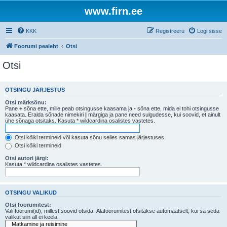
www.firn.ee
KKK
Registreeru
Logi sisse
Foorumi pealeht
Otsi
Otsi
OTSINGU JÄRJESTUS
Otsi märksõnu:
Pane
+
sõna ette, mille peab otsingusse kaasama ja
-
sõna ette, mida ei tohi otsingusse
kaasata. Eralda sõnade nimekiri
|
märgiga ja pane need sulgudesse, kui soovid, et ainult
ühe sõnaga otsitaks. Kasuta * wildcardina osalistes vastetes.
Otsi kõiki termineid või kasuta sõnu selles samas järjestuses
Otsi kõiki termineid
Otsi autori järgi:
Kasuta * wildcardina osalistes vastetes.
OTSINGU VALIKUD
Otsi foorumitest:
Vali foorumi(id), millest soovid otsida. Alafoorumitest otsitakse automaatselt, kui sa seda
valikut siin all ei keela.