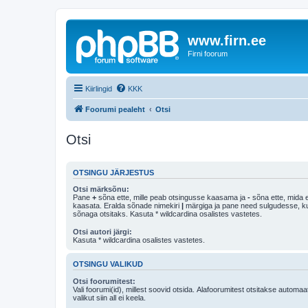
www.firn.ee
Firni foorum
Kiirlingid
KKK
Foorumi pealeht
Otsi
Otsi
OTSINGU JÄRJESTUS
Otsi märksõnu:
Pane
+
sõna ette, mille peab otsingusse kaasama ja
-
sõna ette, mida e
kaasata. Eralda sõnade nimekiri
|
märgiga ja pane need sulgudesse, kui soovid, et ainult 
sõnaga otsitaks. Kasuta * wildcardina osalistes vastetes.
Otsi autori järgi:
Kasuta * wildcardina osalistes vastetes.
OTSINGU VALIKUD
Otsi foorumitest:
Vali foorumi(id), millest soovid otsida. Alafoorumitest otsitakse automaa
valikut siin all ei keela.