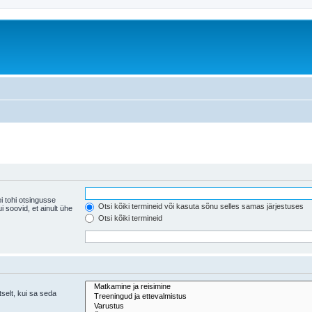
i tohi otsingusse
Otsi kõiki termineid või kasuta sõnu selles samas järjestuses
ühe
Otsi kõiki termineid
tselt, kui sa seda