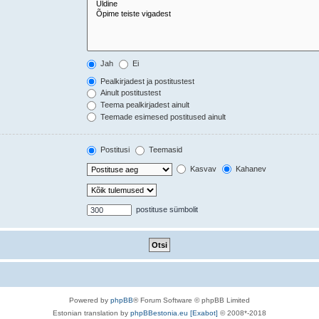
Jah
Ei
Pealkirjadest ja postitustest
Ainult postitustest
Teema pealkirjadest ainult
Teemade esimesed postitused ainult
Postitusi
Teemasid
Kasvav
Kahanev
postituse sümbolit
Powered by
phpBB
® Forum Software © phpBB Limited
Estonian translation by
phpBBestonia.eu [Exabot]
© 2008*-2018