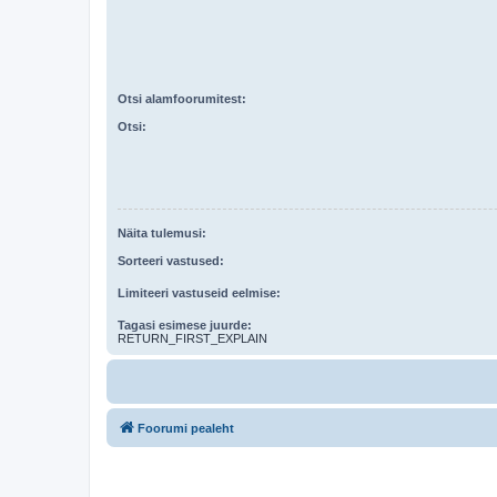
Otsi alamfoorumitest:
Otsi:
Näita tulemusi:
Sorteeri vastused:
Limiteeri vastuseid eelmise:
Tagasi esimese juurde:
RETURN_FIRST_EXPLAIN
Foorumi pealeht