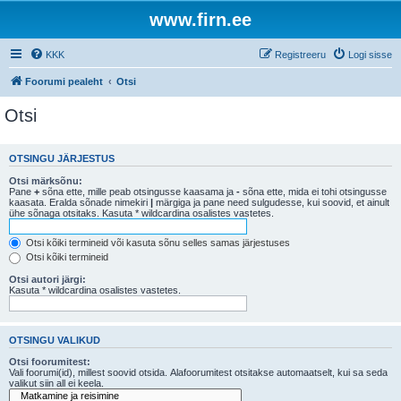
www.firn.ee
KKK
Registreeru
Logi sisse
Foorumi pealeht
Otsi
Otsi
OTSINGU JÄRJESTUS
Otsi märksõnu:
Pane
+
sõna ette, mille peab otsingusse kaasama ja
-
sõna ette, mida ei tohi otsingusse
kaasata. Eralda sõnade nimekiri
|
märgiga ja pane need sulgudesse, kui soovid, et ainult
ühe sõnaga otsitaks. Kasuta * wildcardina osalistes vastetes.
Otsi kõiki termineid või kasuta sõnu selles samas järjestuses
Otsi kõiki termineid
Otsi autori järgi:
Kasuta * wildcardina osalistes vastetes.
OTSINGU VALIKUD
Otsi foorumitest:
Vali foorumi(id), millest soovid otsida. Alafoorumitest otsitakse automaatselt, kui sa seda
valikut siin all ei keela.