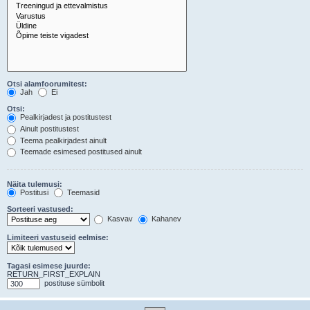
Otsi alamfoorumitest:
Jah
Ei
Otsi:
Pealkirjadest ja postitustest
Ainult postitustest
Teema pealkirjadest ainult
Teemade esimesed postitused ainult
Näita tulemusi:
Postitusi
Teemasid
Sorteeri vastused:
Kasvav
Kahanev
Limiteeri vastuseid eelmise:
Tagasi esimese juurde:
RETURN_FIRST_EXPLAIN
postituse sümbolit