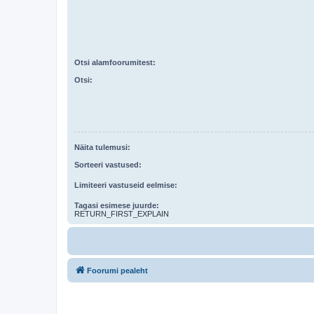
Otsi alamfoorumitest:
Otsi:
Näita tulemusi:
Sorteeri vastused:
Limiteeri vastuseid eelmise:
Tagasi esimese juurde:
RETURN_FIRST_EXPLAIN
Foorumi pealeht