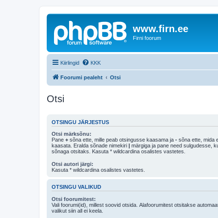
www.firn.ee
Firni foorum
Kiirlingid
KKK
Foorumi pealeht
Otsi
Otsi
OTSINGU JÄRJESTUS
Otsi märksõnu:
Pane
+
sõna ette, mille peab otsingusse kaasama ja
-
sõna ette, mida e
kaasata. Eralda sõnade nimekiri
|
märgiga ja pane need sulgudesse, kui soovid, et ainult 
sõnaga otsitaks. Kasuta * wildcardina osalistes vastetes.
Otsi autori järgi:
Kasuta * wildcardina osalistes vastetes.
OTSINGU VALIKUD
Otsi foorumitest:
Vali foorumi(id), millest soovid otsida. Alafoorumitest otsitakse automaa
valikut siin all ei keela.