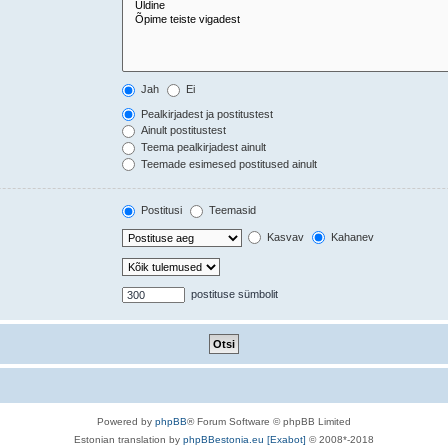
Jah
Ei
Pealkirjadest ja postitustest
Ainult postitustest
Teema pealkirjadest ainult
Teemade esimesed postitused ainult
Postitusi
Teemasid
Kasvav
Kahanev
postituse sümbolit
Powered by
phpBB
® Forum Software © phpBB Limited
Estonian translation by
phpBBestonia.eu [Exabot]
© 2008*-2018