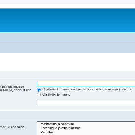
i tohi otsingusse
Otsi kõiki termineid või kasuta sõnu selles samas järjestuses
ühe
Otsi kõiki termineid
tselt, kui sa seda