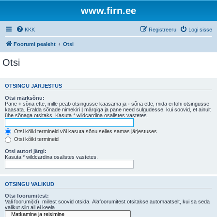
www.firn.ee
KKK
Registreeru
Logi sisse
Foorumi pealeht
Otsi
Otsi
OTSINGU JÄRJESTUS
Otsi märksõnu:
Pane
+
sõna ette, mille peab otsingusse kaasama ja
-
sõna ette, mida ei tohi otsingusse
kaasata. Eralda sõnade nimekiri
|
märgiga ja pane need sulgudesse, kui soovid, et ainult
ühe sõnaga otsitaks. Kasuta * wildcardina osalistes vastetes.
Otsi kõiki termineid või kasuta sõnu selles samas järjestuses
Otsi kõiki termineid
Otsi autori järgi:
Kasuta * wildcardina osalistes vastetes.
OTSINGU VALIKUD
Otsi foorumitest:
Vali foorumi(id), millest soovid otsida. Alafoorumitest otsitakse automaatselt, kui sa seda
valikut siin all ei keela.