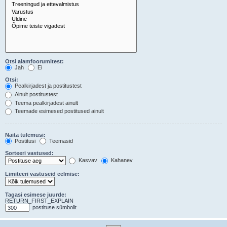
Otsi alamfoorumitest:
Jah
Ei
Otsi:
Pealkirjadest ja postitustest
Ainult postitustest
Teema pealkirjadest ainult
Teemade esimesed postitused ainult
Näita tulemusi:
Postitusi
Teemasid
Sorteeri vastused:
Kasvav
Kahanev
Limiteeri vastuseid eelmise:
Tagasi esimese juurde:
RETURN_FIRST_EXPLAIN
postituse sümbolit