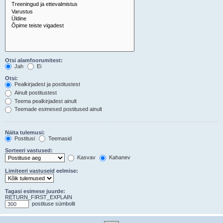
Otsi alamfoorumitest:
Jah
Ei
Otsi:
Pealkirjadest ja postitustest
Ainult postitustest
Teema pealkirjadest ainult
Teemade esimesed postitused ainult
Näita tulemusi:
Postitusi
Teemasid
Sorteeri vastused:
Kasvav
Kahanev
Limiteeri vastuseid eelmise:
Tagasi esimese juurde:
RETURN_FIRST_EXPLAIN
postituse sümbolit