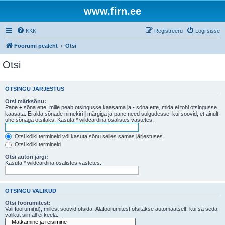
www.firn.ee
KKK
Registreeru
Logi sisse
Foorumi pealeht
Otsi
Otsi
OTSINGU JÄRJESTUS
Otsi märksõnu:
Pane
+
sõna ette, mille peab otsingusse kaasama ja
-
sõna ette, mida ei tohi otsingusse
kaasata. Eralda sõnade nimekiri
|
märgiga ja pane need sulgudesse, kui soovid, et ainult
ühe sõnaga otsitaks. Kasuta * wildcardina osalistes vastetes.
Otsi kõiki termineid või kasuta sõnu selles samas järjestuses
Otsi kõiki termineid
Otsi autori järgi:
Kasuta * wildcardina osalistes vastetes.
OTSINGU VALIKUD
Otsi foorumitest:
Vali foorumi(id), millest soovid otsida. Alafoorumitest otsitakse automaatselt, kui sa seda
valikut siin all ei keela.