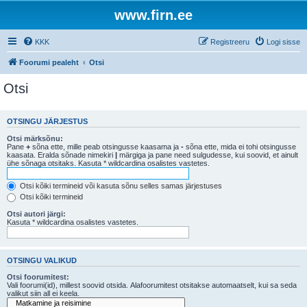
www.firn.ee
KKK
Registreeru
Logi sisse
Foorumi pealeht
Otsi
Otsi
OTSINGU JÄRJESTUS
Otsi märksõnu:
Pane
+
sõna ette, mille peab otsingusse kaasama ja
-
sõna ette, mida ei tohi otsingusse
kaasata. Eralda sõnade nimekiri
|
märgiga ja pane need sulgudesse, kui soovid, et ainult
ühe sõnaga otsitaks. Kasuta * wildcardina osalistes vastetes.
Otsi kõiki termineid või kasuta sõnu selles samas järjestuses
Otsi kõiki termineid
Otsi autori järgi:
Kasuta * wildcardina osalistes vastetes.
OTSINGU VALIKUD
Otsi foorumitest:
Vali foorumi(id), millest soovid otsida. Alafoorumitest otsitakse automaatselt, kui sa seda
valikut siin all ei keela.