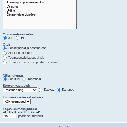
Otsi alamfoorumitest:
Jah
Ei
Otsi:
Pealkirjadest ja postitustest
Ainult postitustest
Teema pealkirjadest ainult
Teemade esimesed postitused ainult
Näita tulemusi:
Postitusi
Teemasid
Sorteeri vastused:
Kasvav
Kahanev
Limiteeri vastuseid eelmise:
Tagasi esimese juurde:
RETURN_FIRST_EXPLAIN
postituse sümbolit