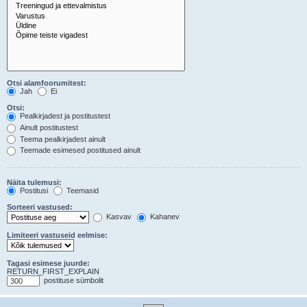
Otsi alamfoorumitest:
Jah
Ei
Otsi:
Pealkirjadest ja postitustest
Ainult postitustest
Teema pealkirjadest ainult
Teemade esimesed postitused ainult
Näita tulemusi:
Postitusi
Teemasid
Sorteeri vastused:
Kasvav
Kahanev
Limiteeri vastuseid eelmise:
Tagasi esimese juurde:
RETURN_FIRST_EXPLAIN
postituse sümbolit