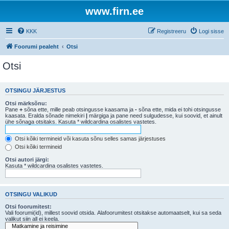
www.firn.ee
KKK
Registreeru
Logi sisse
Foorumi pealeht
Otsi
Otsi
OTSINGU JÄRJESTUS
Otsi märksõnu:
Pane
+
sõna ette, mille peab otsingusse kaasama ja
-
sõna ette, mida ei tohi otsingusse
kaasata. Eralda sõnade nimekiri
|
märgiga ja pane need sulgudesse, kui soovid, et ainult
ühe sõnaga otsitaks. Kasuta * wildcardina osalistes vastetes.
Otsi kõiki termineid või kasuta sõnu selles samas järjestuses
Otsi kõiki termineid
Otsi autori järgi:
Kasuta * wildcardina osalistes vastetes.
OTSINGU VALIKUD
Otsi foorumitest:
Vali foorumi(id), millest soovid otsida. Alafoorumitest otsitakse automaatselt, kui sa seda
valikut siin all ei keela.