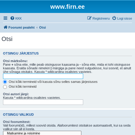
www.firn.ee
KKK
Registreeru
Logi sisse
Foorumi pealeht
Otsi
Otsi
OTSINGU JÄRJESTUS
Otsi märksõnu:
Pane
+
sõna ette, mille peab otsingusse kaasama ja
-
sõna ette, mida ei tohi otsingusse
kaasata. Eralda sõnade nimekiri
|
märgiga ja pane need sulgudesse, kui soovid, et ainult
ühe sõnaga otsitaks. Kasuta * wildcardina osalistes vastetes.
Otsi kõiki termineid või kasuta sõnu selles samas järjestuses
Otsi kõiki termineid
Otsi autori järgi:
Kasuta * wildcardina osalistes vastetes.
OTSINGU VALIKUD
Otsi foorumitest:
Vali foorumi(id), millest soovid otsida. Alafoorumitest otsitakse automaatselt, kui sa seda
valikut siin all ei keela.