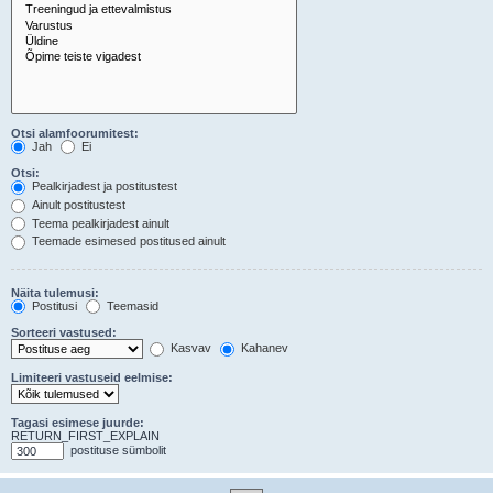
Otsi alamfoorumitest:
Jah
Ei
Otsi:
Pealkirjadest ja postitustest
Ainult postitustest
Teema pealkirjadest ainult
Teemade esimesed postitused ainult
Näita tulemusi:
Postitusi
Teemasid
Sorteeri vastused:
Kasvav
Kahanev
Limiteeri vastuseid eelmise:
Tagasi esimese juurde:
RETURN_FIRST_EXPLAIN
postituse sümbolit