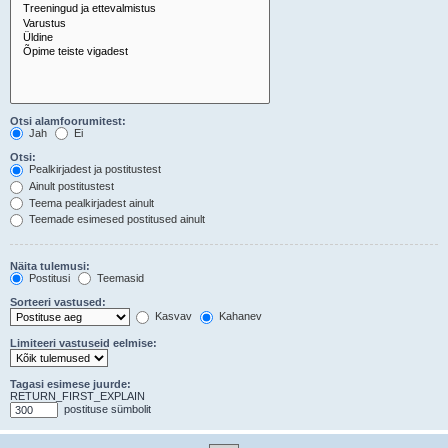
Otsi alamfoorumitest:
Jah
Ei
Otsi:
Pealkirjadest ja postitustest
Ainult postitustest
Teema pealkirjadest ainult
Teemade esimesed postitused ainult
Näita tulemusi:
Postitusi
Teemasid
Sorteeri vastused:
Kasvav
Kahanev
Limiteeri vastuseid eelmise:
Tagasi esimese juurde:
RETURN_FIRST_EXPLAIN
postituse sümbolit