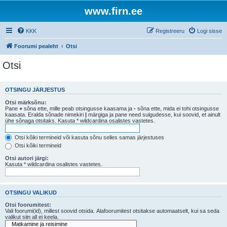
www.firn.ee
KKK
Registreeru
Logi sisse
Foorumi pealeht
Otsi
Otsi
OTSINGU JÄRJESTUS
Otsi märksõnu:
Pane
+
sõna ette, mille peab otsingusse kaasama ja
-
sõna ette, mida ei tohi otsingusse
kaasata. Eralda sõnade nimekiri
|
märgiga ja pane need sulgudesse, kui soovid, et ainult
ühe sõnaga otsitaks. Kasuta * wildcardina osalistes vastetes.
Otsi kõiki termineid või kasuta sõnu selles samas järjestuses
Otsi kõiki termineid
Otsi autori järgi:
Kasuta * wildcardina osalistes vastetes.
OTSINGU VALIKUD
Otsi foorumitest:
Vali foorumi(id), millest soovid otsida. Alafoorumitest otsitakse automaatselt, kui sa seda
valikut siin all ei keela.