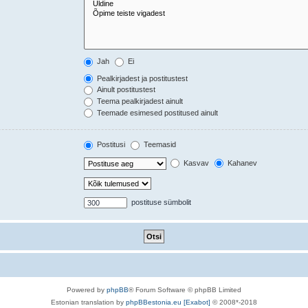
Jah
Ei
Pealkirjadest ja postitustest
Ainult postitustest
Teema pealkirjadest ainult
Teemade esimesed postitused ainult
Postitusi
Teemasid
Kasvav
Kahanev
postituse sümbolit
Powered by
phpBB
® Forum Software © phpBB Limited
Estonian translation by
phpBBestonia.eu [Exabot]
© 2008*-2018