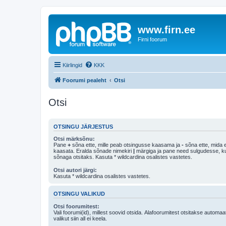
www.firn.ee
Firni foorum
Kiirlingid
KKK
Foorumi pealeht
Otsi
Otsi
OTSINGU JÄRJESTUS
Otsi märksõnu:
Pane
+
sõna ette, mille peab otsingusse kaasama ja
-
sõna ette, mida e
kaasata. Eralda sõnade nimekiri
|
märgiga ja pane need sulgudesse, kui soovid, et ainult 
sõnaga otsitaks. Kasuta * wildcardina osalistes vastetes.
Otsi autori järgi:
Kasuta * wildcardina osalistes vastetes.
OTSINGU VALIKUD
Otsi foorumitest:
Vali foorumi(id), millest soovid otsida. Alafoorumitest otsitakse automaa
valikut siin all ei keela.