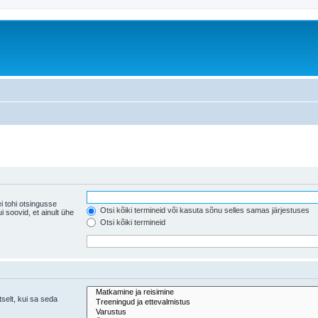
i tohi otsingusse
Otsi kõiki termineid või kasuta sõnu selles samas järjestuses
ühe
Otsi kõiki termineid
tselt, kui sa seda