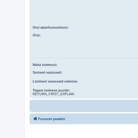
Otsi alamfoorumitest:
Otsi:
Näita tulemusi:
Sorteeri vastused:
Limiteeri vastuseid eelmise:
Tagasi esimese juurde:
RETURN_FIRST_EXPLAIN
Foorumi pealeht