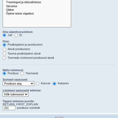
Otsi alamfoorumitest:
Jah
Ei
Otsi:
Pealkirjadest ja postitustest
Ainult postitustest
Teema pealkirjadest ainult
Teemade esimesed postitused ainult
Näita tulemusi:
Postitusi
Teemasid
Sorteeri vastused:
Kasvav
Kahanev
Limiteeri vastuseid eelmise:
Tagasi esimese juurde:
RETURN_FIRST_EXPLAIN
postituse sümbolit