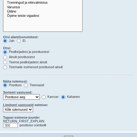
Otsi alamfoorumitest:
Jah
Ei
Otsi:
Pealkirjadest ja postitustest
Ainult postitustest
Teema pealkirjadest ainult
Teemade esimesed postitused ainult
Näita tulemusi:
Postitusi
Teemasid
Sorteeri vastused:
Kasvav
Kahanev
Limiteeri vastuseid eelmise:
Tagasi esimese juurde:
RETURN_FIRST_EXPLAIN
postituse sümbolit