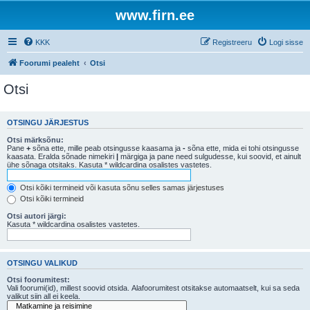
www.firn.ee
KKK
Registreeru
Logi sisse
Foorumi pealeht
Otsi
Otsi
OTSINGU JÄRJESTUS
Otsi märksõnu:
Pane
+
sõna ette, mille peab otsingusse kaasama ja
-
sõna ette, mida ei tohi otsingusse
kaasata. Eralda sõnade nimekiri
|
märgiga ja pane need sulgudesse, kui soovid, et ainult
ühe sõnaga otsitaks. Kasuta * wildcardina osalistes vastetes.
Otsi kõiki termineid või kasuta sõnu selles samas järjestuses
Otsi kõiki termineid
Otsi autori järgi:
Kasuta * wildcardina osalistes vastetes.
OTSINGU VALIKUD
Otsi foorumitest:
Vali foorumi(id), millest soovid otsida. Alafoorumitest otsitakse automaatselt, kui sa seda
valikut siin all ei keela.