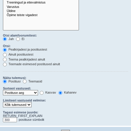
Otsi alamfoorumitest:
Jah
Ei
Otsi:
Pealkirjadest ja postitustest
Ainult postitustest
Teema pealkirjadest ainult
Teemade esimesed postitused ainult
Näita tulemusi:
Postitusi
Teemasid
Sorteeri vastused:
Kasvav
Kahanev
Limiteeri vastuseid eelmise:
Tagasi esimese juurde:
RETURN_FIRST_EXPLAIN
postituse sümbolit