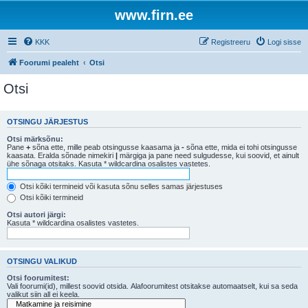
www.firn.ee
KKK
Registreeru
Logi sisse
Foorumi pealeht
Otsi
Otsi
OTSINGU JÄRJESTUS
Otsi märksõnu:
Pane
+
sõna ette, mille peab otsingusse kaasama ja
-
sõna ette, mida ei tohi otsingusse
kaasata. Eralda sõnade nimekiri
|
märgiga ja pane need sulgudesse, kui soovid, et ainult
ühe sõnaga otsitaks. Kasuta * wildcardina osalistes vastetes.
Otsi kõiki termineid või kasuta sõnu selles samas järjestuses
Otsi kõiki termineid
Otsi autori järgi:
Kasuta * wildcardina osalistes vastetes.
OTSINGU VALIKUD
Otsi foorumitest:
Vali foorumi(id), millest soovid otsida. Alafoorumitest otsitakse automaatselt, kui sa seda
valikut siin all ei keela.