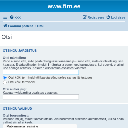
www.firn.ee
KKK
Registreeru
Logi sisse
Foorumi pealeht
Otsi
Otsi
OTSINGU JÄRJESTUS
Otsi märksõnu:
Pane
+
sõna ette, mille peab otsingusse kaasama ja
-
sõna ette, mida ei tohi otsingusse
kaasata. Eralda sõnade nimekiri
|
märgiga ja pane need sulgudesse, kui soovid, et ainult
ühe sõnaga otsitaks. Kasuta * wildcardina osalistes vastetes.
Otsi kõiki termineid või kasuta sõnu selles samas järjestuses
Otsi kõiki termineid
Otsi autori järgi:
Kasuta * wildcardina osalistes vastetes.
OTSINGU VALIKUD
Otsi foorumitest:
Vali foorumi(id), millest soovid otsida. Alafoorumitest otsitakse automaatselt, kui sa seda
valikut siin all ei keela.