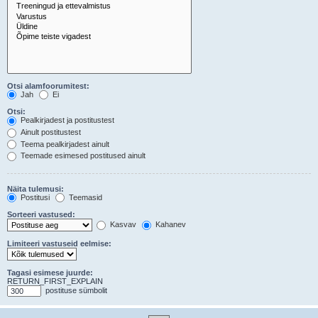
Otsi alamfoorumitest:
Jah
Ei
Otsi:
Pealkirjadest ja postitustest
Ainult postitustest
Teema pealkirjadest ainult
Teemade esimesed postitused ainult
Näita tulemusi:
Postitusi
Teemasid
Sorteeri vastused:
Kasvav
Kahanev
Limiteeri vastuseid eelmise:
Tagasi esimese juurde:
RETURN_FIRST_EXPLAIN
postituse sümbolit