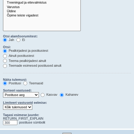
Otsi alamfoorumitest:
Jah
Ei
Otsi:
Pealkirjadest ja postitustest
Ainult postitustest
Teema pealkirjadest ainult
Teemade esimesed postitused ainult
Näita tulemusi:
Postitusi
Teemasid
Sorteeri vastused:
Kasvav
Kahanev
Limiteeri vastuseid eelmise:
Tagasi esimese juurde:
RETURN_FIRST_EXPLAIN
postituse sümbolit