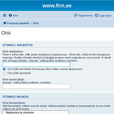
www.firn.ee
KKK
Registreeru
Logi sisse
Foorumi pealeht
Otsi
Otsi
OTSINGU JÄRJESTUS
Otsi märksõnu:
Pane
+
sõna ette, mille peab otsingusse kaasama ja
-
sõna ette, mida ei tohi otsingusse
kaasata. Eralda sõnade nimekiri
|
märgiga ja pane need sulgudesse, kui soovid, et ainult
ühe sõnaga otsitaks. Kasuta * wildcardina osalistes vastetes.
Otsi kõiki termineid või kasuta sõnu selles samas järjestuses
Otsi kõiki termineid
Otsi autori järgi:
Kasuta * wildcardina osalistes vastetes.
OTSINGU VALIKUD
Otsi foorumitest:
Vali foorumi(id), millest soovid otsida. Alafoorumitest otsitakse automaatselt, kui sa seda
valikut siin all ei keela.