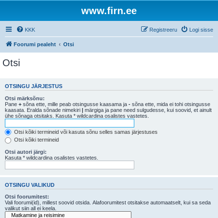
www.firn.ee
KKK
Registreeru
Logi sisse
Foorumi pealeht
Otsi
Otsi
OTSINGU JÄRJESTUS
Otsi märksõnu:
Pane
+
sõna ette, mille peab otsingusse kaasama ja
-
sõna ette, mida ei tohi otsingusse
kaasata. Eralda sõnade nimekiri
|
märgiga ja pane need sulgudesse, kui soovid, et ainult
ühe sõnaga otsitaks. Kasuta * wildcardina osalistes vastetes.
Otsi kõiki termineid või kasuta sõnu selles samas järjestuses
Otsi kõiki termineid
Otsi autori järgi:
Kasuta * wildcardina osalistes vastetes.
OTSINGU VALIKUD
Otsi foorumitest:
Vali foorumi(id), millest soovid otsida. Alafoorumitest otsitakse automaatselt, kui sa seda
valikut siin all ei keela.