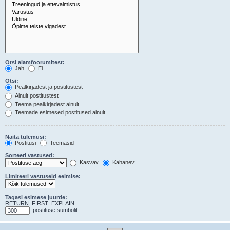
Otsi alamfoorumitest:
Jah
Ei
Otsi:
Pealkirjadest ja postitustest
Ainult postitustest
Teema pealkirjadest ainult
Teemade esimesed postitused ainult
Näita tulemusi:
Postitusi
Teemasid
Sorteeri vastused:
Kasvav
Kahanev
Limiteeri vastuseid eelmise:
Tagasi esimese juurde:
RETURN_FIRST_EXPLAIN
postituse sümbolit