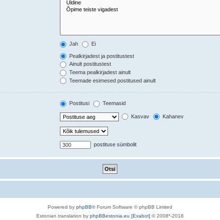
Jah
Ei
Pealkirjadest ja postitustest
Ainult postitustest
Teema pealkirjadest ainult
Teemade esimesed postitused ainult
Postitusi
Teemasid
Kasvav
Kahanev
postituse sümbolit
Powered by
phpBB
® Forum Software © phpBB Limited
Estonian translation by
phpBBestonia.eu [Exabot]
© 2008*-2018