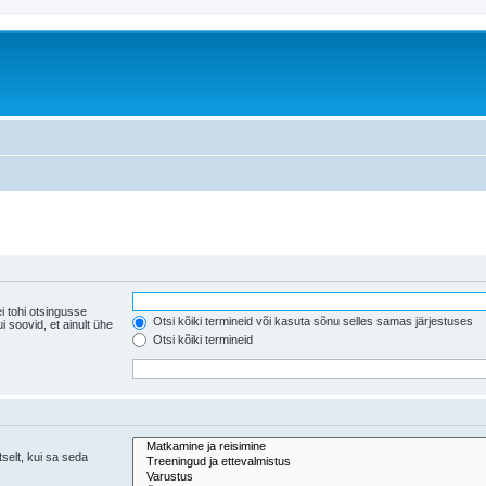
i tohi otsingusse
Otsi kõiki termineid või kasuta sõnu selles samas järjestuses
ühe
Otsi kõiki termineid
tselt, kui sa seda