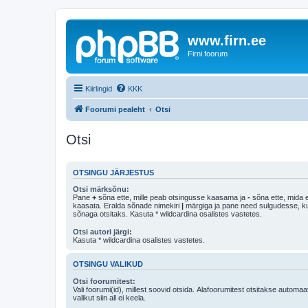
www.firn.ee
Firni foorum
Kiirlingid
KKK
Foorumi pealeht
Otsi
Otsi
OTSINGU JÄRJESTUS
Otsi märksõnu:
Pane
+
sõna ette, mille peab otsingusse kaasama ja
-
sõna ette, mida e
kaasata. Eralda sõnade nimekiri
|
märgiga ja pane need sulgudesse, kui soovid, et ainult 
sõnaga otsitaks. Kasuta * wildcardina osalistes vastetes.
Otsi autori järgi:
Kasuta * wildcardina osalistes vastetes.
OTSINGU VALIKUD
Otsi foorumitest:
Vali foorumi(id), millest soovid otsida. Alafoorumitest otsitakse automaa
valikut siin all ei keela.