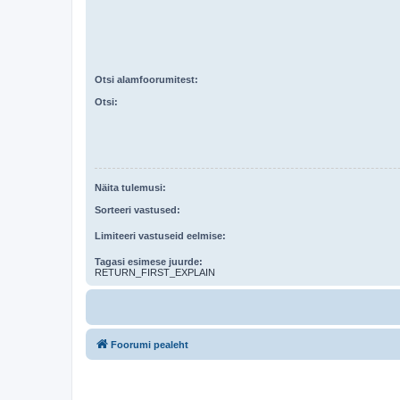
Otsi alamfoorumitest:
Otsi:
Näita tulemusi:
Sorteeri vastused:
Limiteeri vastuseid eelmise:
Tagasi esimese juurde:
RETURN_FIRST_EXPLAIN
Foorumi pealeht