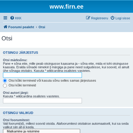
www.firn.ee
KKK
Registreeru
Logi sisse
Foorumi pealeht
Otsi
Otsi
OTSINGU JÄRJESTUS
Otsi märksõnu:
Pane
+
sõna ette, mille peab otsingusse kaasama ja
-
sõna ette, mida ei tohi otsingusse
kaasata. Eralda sõnade nimekiri
|
märgiga ja pane need sulgudesse, kui soovid, et ainult
ühe sõnaga otsitaks. Kasuta * wildcardina osalistes vastetes.
Otsi kõiki termineid või kasuta sõnu selles samas järjestuses
Otsi kõiki termineid
Otsi autori järgi:
Kasuta * wildcardina osalistes vastetes.
OTSINGU VALIKUD
Otsi foorumitest:
Vali foorumi(id), millest soovid otsida. Alafoorumitest otsitakse automaatselt, kui sa seda
valikut siin all ei keela.