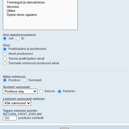
Otsi alamfoorumitest:
Jah
Ei
Otsi:
Pealkirjadest ja postitustest
Ainult postitustest
Teema pealkirjadest ainult
Teemade esimesed postitused ainult
Näita tulemusi:
Postitusi
Teemasid
Sorteeri vastused:
Kasvav
Kahanev
Limiteeri vastuseid eelmise:
Tagasi esimese juurde:
RETURN_FIRST_EXPLAIN
postituse sümbolit