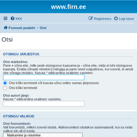
www.firn.ee
KKK
Registreeru
Logi sisse
Foorumi pealeht
Otsi
Otsi
OTSINGU JÄRJESTUS
Otsi märksõnu:
Pane
+
sõna ette, mille peab otsingusse kaasama ja
-
sõna ette, mida ei tohi otsingusse
kaasata. Eralda sõnade nimekiri
|
märgiga ja pane need sulgudesse, kui soovid, et ainult
ühe sõnaga otsitaks. Kasuta * wildcardina osalistes vastetes.
Otsi kõiki termineid või kasuta sõnu selles samas järjestuses
Otsi kõiki termineid
Otsi autori järgi:
Kasuta * wildcardina osalistes vastetes.
OTSINGU VALIKUD
Otsi foorumitest:
Vali foorumi(id), millest soovid otsida. Alafoorumitest otsitakse automaatselt, kui sa seda
valikut siin all ei keela.