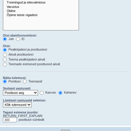
Otsi alamfoorumitest:
Jah
Ei
Otsi:
Pealkirjadest ja postitustest
Ainult postitustest
Teema pealkirjadest ainult
Teemade esimesed postitused ainult
Näita tulemusi:
Postitusi
Teemasid
Sorteeri vastused:
Kasvav
Kahanev
Limiteeri vastuseid eelmise:
Tagasi esimese juurde:
RETURN_FIRST_EXPLAIN
postituse sümbolit