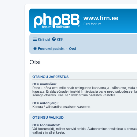
www.firn.ee
Firni foorum
Kiirlingid
KKK
Foorumi pealeht
Otsi
Otsi
OTSINGU JÄRJESTUS
Otsi märksõnu:
Pane
+
sõna ette, mille peab otsingusse kaasama ja
-
sõna ette, mida e
kaasata. Eralda sõnade nimekiri
|
märgiga ja pane need sulgudesse, kui soovid, et ainult 
sõnaga otsitaks. Kasuta * wildcardina osalistes vastetes.
Otsi autori järgi:
Kasuta * wildcardina osalistes vastetes.
OTSINGU VALIKUD
Otsi foorumitest:
Vali foorumi(id), millest soovid otsida. Alafoorumitest otsitakse automaa
valikut siin all ei keela.