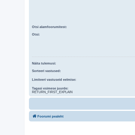
Otsi alamfoorumitest:
Otsi:
Näita tulemusi:
Sorteeri vastused:
Limiteeri vastuseid eelmise:
Tagasi esimese juurde:
RETURN_FIRST_EXPLAIN
Foorumi pealeht