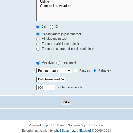
Jah
Ei
Pealkirjadest ja postitustest
Ainult postitustest
Teema pealkirjadest ainult
Teemade esimesed postitused ainult
Postitusi
Teemasid
Kasvav
Kahanev
postituse sümbolit
Powered by
phpBB
® Forum Software © phpBB Limited
Estonian translation by
phpBBestonia.eu [Exabot]
© 2008*-2018