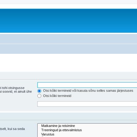
i tohi otsingusse
Otsi kõiki termineid või kasuta sõnu selles samas järjestuses
ühe
Otsi kõiki termineid
tselt, kui sa seda