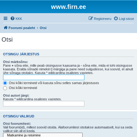
www.firn.ee
KKK
Registreeru
Logi sisse
Foorumi pealeht
Otsi
Otsi
OTSINGU JÄRJESTUS
Otsi märksõnu:
Pane
+
sõna ette, mille peab otsingusse kaasama ja
-
sõna ette, mida ei tohi otsingusse
kaasata. Eralda sõnade nimekiri
|
märgiga ja pane need sulgudesse, kui soovid, et ainult
ühe sõnaga otsitaks. Kasuta * wildcardina osalistes vastetes.
Otsi kõiki termineid või kasuta sõnu selles samas järjestuses
Otsi kõiki termineid
Otsi autori järgi:
Kasuta * wildcardina osalistes vastetes.
OTSINGU VALIKUD
Otsi foorumitest:
Vali foorumi(id), millest soovid otsida. Alafoorumitest otsitakse automaatselt, kui sa seda
valikut siin all ei keela.