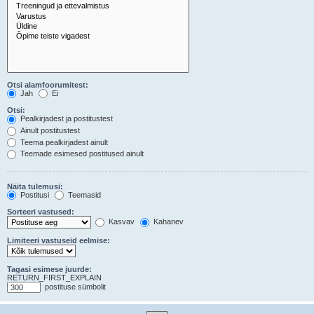
Otsi alamfoorumitest:
Jah
Ei
Otsi:
Pealkirjadest ja postitustest
Ainult postitustest
Teema pealkirjadest ainult
Teemade esimesed postitused ainult
Näita tulemusi:
Postitusi
Teemasid
Sorteeri vastused:
Kasvav
Kahanev
Limiteeri vastuseid eelmise:
Tagasi esimese juurde:
RETURN_FIRST_EXPLAIN
postituse sümbolit